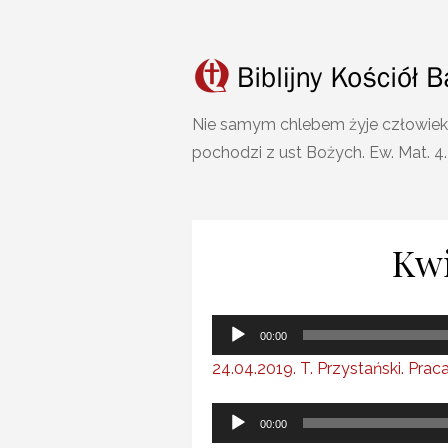
Skip
to
content
Nie samym chlebem żyje człowiek
pochodzi z ust Bożych. Ew. Mat. 4
Kwi
Odtwarzacz
00:00
plików
24.04.2019. T. Przystański. Pr
dźwiękowych
Odtwarzacz
00:00
plików