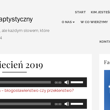
START
KIM JESTE
O NAS
W CO WIERZYMY
, ale każdym słowem, które
.4
KONTA
ecień 2019
Fa
Używaj
00:00
strzałek
aca – błogosławieństwo czy przekleństwo?
do
góry
Używaj
00:00
oraz
strzałek