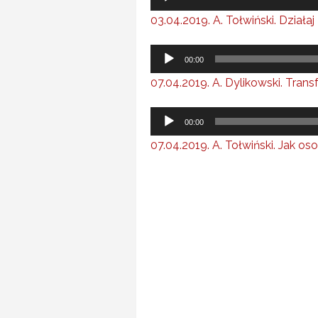
plików
03.04.2019. A. Tołwiński. Działa
dźwiękowych
Odtwarzacz
00:00
plików
07.04.2019. A. Dylikowski. Tran
dźwiękowych
Odtwarzacz
00:00
plików
07.04.2019. A. Tołwiński. Jak os
dźwiękowych