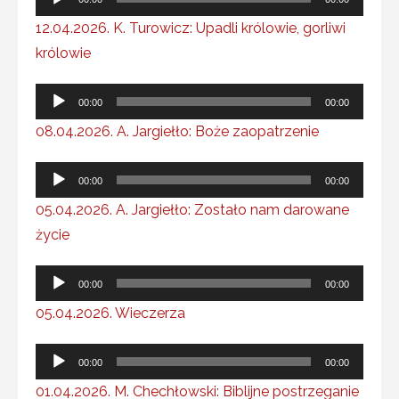
plików
12.04.2026. K. Turowicz: Upadli królowie, gorliwi
dźwiękowych
królowie
Odtwarzacz
00:00
00:00
plików
08.04.2026. A. Jargiełło: Boże zaopatrzenie
dźwiękowych
Odtwarzacz
00:00
00:00
plików
05.04.2026. A. Jargiełło: Zostało nam darowane
dźwiękowych
życie
Odtwarzacz
00:00
00:00
plików
05.04.2026. Wieczerza
dźwiękowych
Odtwarzacz
00:00
00:00
plików
01.04.2026. M. Chechłowski: Biblijne postrzeganie