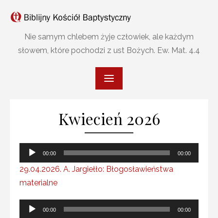
Skip
to
content
Nie samym chlebem żyje człowiek, ale każdym
słowem, które pochodzi z ust Bożych. Ew. Mat. 4.4
Kwiecień 2026
Odtwarzacz
00:00
00:00
plików
29.04.2026. A. Jargiełło: Błogosławieństwa
dźwiękowych
materialne
Odtwarzacz
00:00
00:00