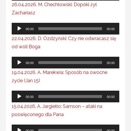
plików
26.04.2026. M. Chechłowski: Dopóki żył
dźwiękowych
Zachariasz
Odtwarzacz
00:00
00:00
plików
22.04.2026. D. Ozdzyński: Czy nie odwracasz się
dźwiękowych
od woli Boga
Odtwarzacz
00:00
00:00
plików
19.04.2026. A. Marekwia: Sposób na owocne
dźwiękowych
życie (Jan 15)
Odtwarzacz
00:00
00:00
plików
15.04.2026. A. Jargiełło: Samson – ataki na
dźwiękowych
poświęconego dla Pana
Odtwarzacz
00:00
00:00